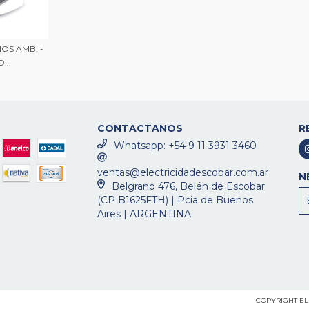
OS AMB. -
...
CONTACTANOS
R
Whatsapp: +54 9 11 3931 3460
ventas@electricidadescobar.com.ar
N
Belgrano 476, Belén de Escobar
(CP B1625FTH) | Pcia de Buenos
Aires | ARGENTINA
COPYRIGHT EL