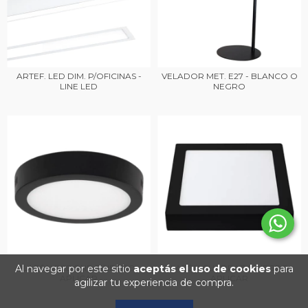
ARTEF. LED DIM. P/OFICINAS -
VELADOR MET. E27 - BLANCO O
LINE LED
NEGRO
Al navegar por este sitio
PLAFÓN REDONDO NEGRO -
aceptás el uso de cookies
PLAFÓN CUADRADO NEGRO -
para
APLICAR
APLICAR
agilizar tu experiencia de compra.